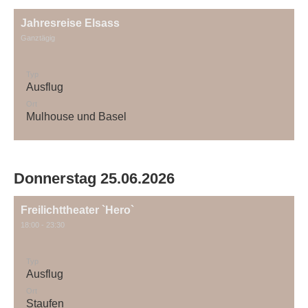
Jahresreise Elsass
Ganztägig
Typ
Ausflug
Ort
Mulhouse und Basel
Donnerstag 25.06.2026
Freilichttheater `Hero`
18:00 - 23:30
Typ
Ausflug
Ort
Staufen